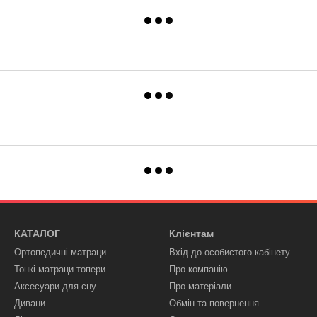
КАТАЛОГ
Клієнтам
Ортопедичні матраци
Вхід до особистого кабінету
Тонкі матраци топери
Про компанію
Аксесуари для сну
Про матеріали
Дивани
Обмін та повернення