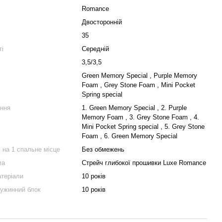
Romance
Двосторонній
35
ті
Середній
3,5/3,5
Green Memory Special , Purple Memory
Foam , Grey Stone Foam , Mini Pocket
Spring special
ння
1. Green Memory Special , 2. Purple
Memory Foam , 3. Grey Stone Foam , 4.
Mini Pocket Spring special , 5. Grey Stone
Foam , 6. Green Memory Special
 на 1 спальне місце
Без обмежень
ла
Стрейч глибокої прошивки Luxe Romance
атеріали
10 років
ружинний блок
10 років