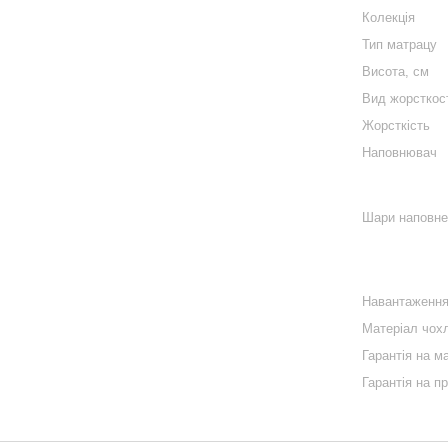
Колекція
Тип матрацу
Висота, см
Вид жорсткос
Жорсткість
Наповнювач
Шари наповне
Навантаження
Матеріал чох
Гарантія на м
Гарантія на п