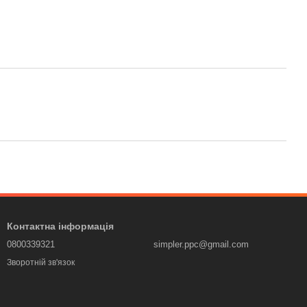
Контактна інформація
0800339321
simpler.ppc@gmail.com
Зворотній зв'язок