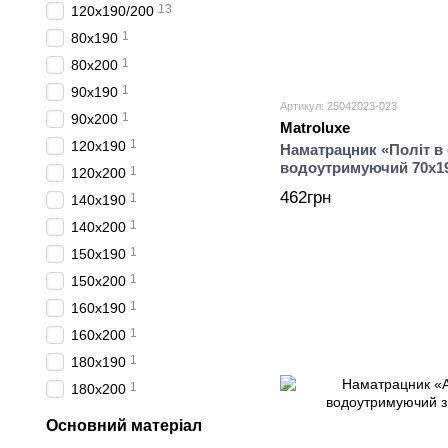
13
120х190/200
1
80x190
1
80x200
1
90x190
Артикул: 25042023-023
1
90x200
Matroluxe
1
120x190
Наматрацник «Політ в 
водоутримуючий 70х1
1
120x200
462грн
1
140x190
1
140x200
1
150x190
1
150x200
1
160x190
1
160x200
1
180x190
1
180x200
Основний матеріал