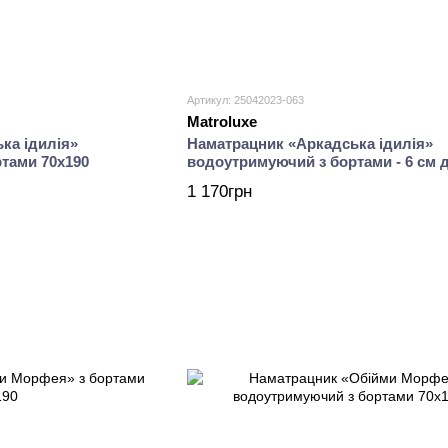
Артикул: 25042023-063
Matroluxe
ка ідилія»
Наматрацник «Аркадська ідилія»
тами 70х190
водоутримуючий з бортами - 6 см 
топерів 70х190
1 170грн