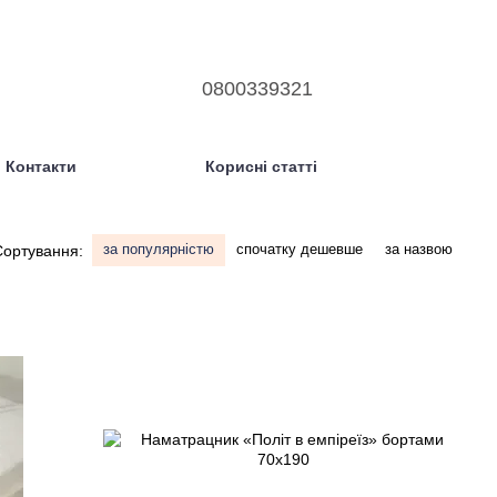
0800339321
Контакти
Корисні статті
за популярністю
спочатку дешевше
за назвою
Сортування: