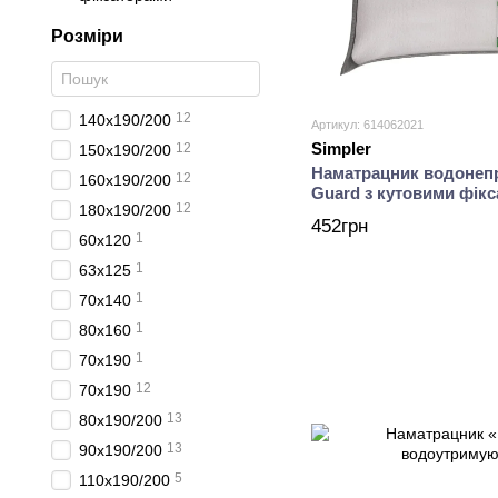
Розміри
12
140х190/200
Артикул: 614062021
Simpler
12
150х190/200
Наматрацник водонеп
12
160х190/200
Guard з кутовими фік
12
180х190/200
452грн
1
60х120
1
63х125
1
70х140
1
80х160
1
70x190
12
70х190
13
80х190/200
13
90х190/200
5
110х190/200