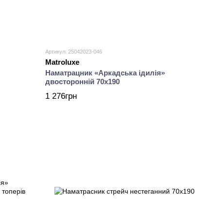
Артикул: 25042023-046
Matroluxe
Наматрацник «Аркадська ідилія»
двосторонній 70х190
1 276грн