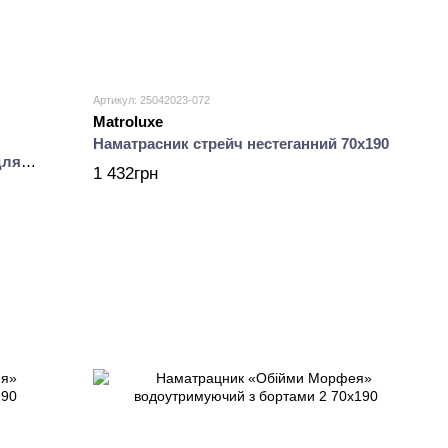
Артикул: 25042023-072
Matroluxe
Наматрасник стрейч нестеганний 70х190
для
1 432грн