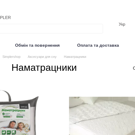
MPLER
Укр
Обмін та повернення
Оплата та доставка
Відгуки
Simplershop
Аксесуари для сну
Наматрацники
Наматрацники