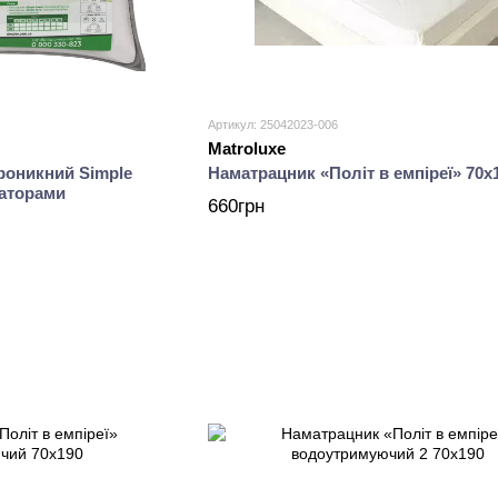
Артикул: 25042023-006
Matroluxe
роникний Simple
Наматрацник «Політ в емпіреї» 70х
саторами
660грн