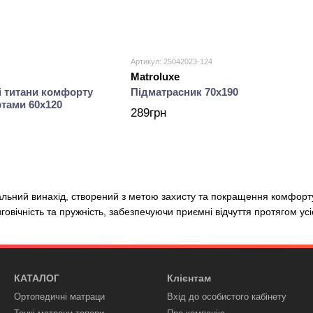
Артикул: 25042023-124
Matroluxe
 титани комфорту
Підматрасник 70х190
тами 60х120
289грн
льний винахід, створений з метою захисту та покращення комфорт
вговічність та пружність, забезпечуючи приємні відчуття протягом усіє
КАТАЛОГ
Клієнтам
Ортопедичні матраци
Вхід до особистого кабінету