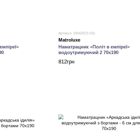
Артикул: 25042023-032
Matroluxe
емпіреї»
Наматрацник «Політ в емпіреї»
90
водоутримуючий 2 70х190
812грн