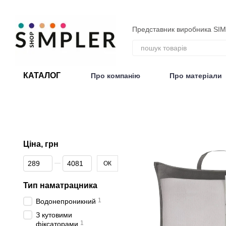
Перейти до основного контенту
Представник виробника SI
КАТАЛОГ
Про компанію
Про матеріали
Договір публічної оферти
Ціна, грн
Від Ціна, грн
До Ціна, грн
ОК
Тип наматрацника
1
Водонепроникний
З кутовими
1
фіксаторами