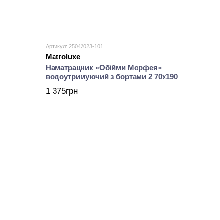
Артикул: 25042023-101
Matroluxe
Наматрацник «Обійми Морфея»
водоутримуючий з бортами 2 70х190
1 375грн