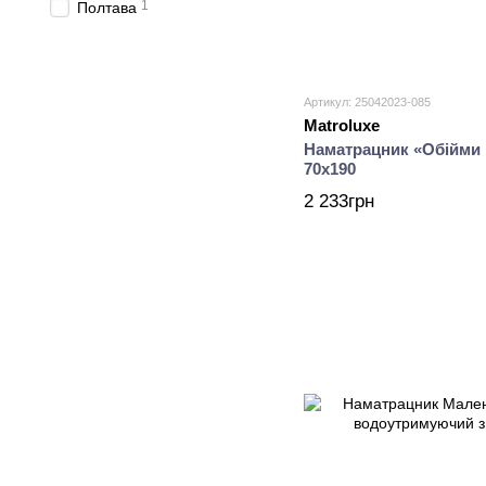
1
Полтава
Артикул: 25042023-085
Matroluxe
Наматрацник «Обійми
70х190
2 233грн