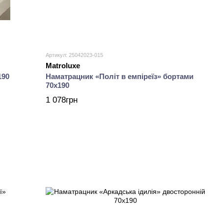
Артикул: 25042023-015
Matroluxe
190
Наматрацник «Політ в емпіреїз» бортами
70х190
1 078грн