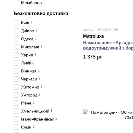
1
Мембрана
Безкоштовна доставка
1
Київ
Артикул: 25042023-055
1
Дніпро
Matroluxe
1
Одеса
Наматрацник «Аркадсь
1
Миколаїв
водоутримуючий з бор
1
Харків
1 375грн
1
Львів
1
Вінниця
1
Черкаси
1
Житомир
1
Ужгород
1
Рівне
1
Хмельницький
1
Івано-Франківськ
1
Суми