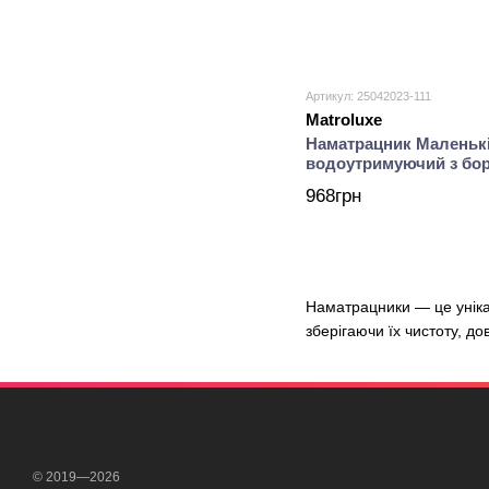
Артикул: 25042023-111
Matroluxe
Наматрацник Маленькі
водоутримуючий з бор
968грн
Наматрацники — це уніка
зберігаючи їх чистоту, до
© 2019—2026