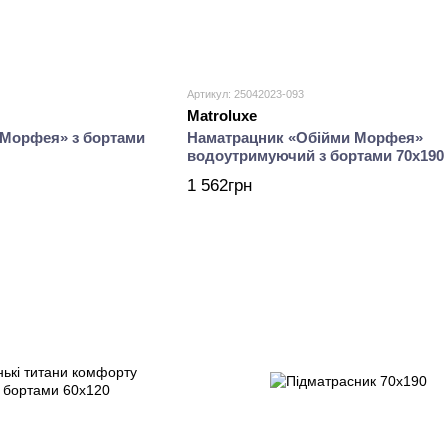
Артикул: 25042023-093
Matroluxe
 Морфея» з бортами
Наматрацник «Обійми Морфея»
водоутримуючий з бортами 70х190
1 562грн