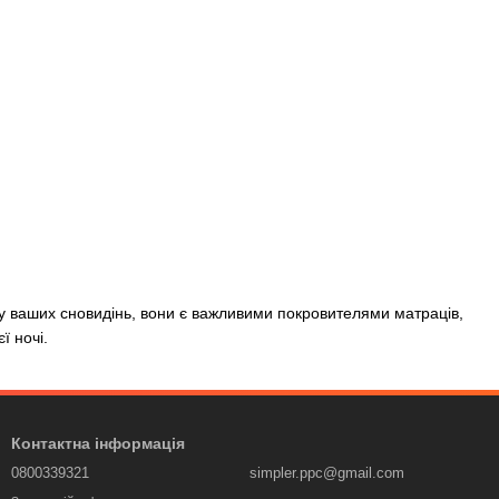
у ваших сновидінь, вони є важливими покровителями матраців,
ї ночі.
Контактна інформація
0800339321
simpler.ppc@gmail.com