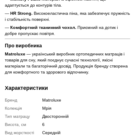
адаптується до контурів тіла.
—
HR Strong.
Високоеластична піна, яка забезпечує пружність
і стабільність поверхні.
—
Комфортний тканинний чохол.
Приємний на дотик і
добре пропускає повітря.
Про виробника
Matroluxe
— український виробник ортопедичних матраців і
товарів для сну, який поєднує сучасні технології, якісні
матеріали та багаторічний досвід. Продукція бренду створена
для комфортного та здорового відпочинку.
Характеристики
Бренд
Matroluxe
Колекція
Мрія
Тип матрацу
Двосторонній
Висота, см
6
Вид жорсткості
Середній