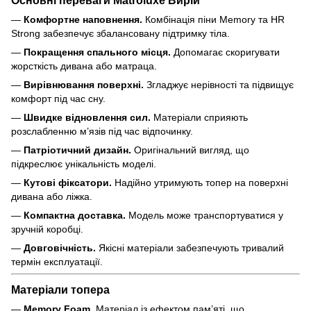
Основні переваги Matroluxe Вирій
—
Комфортне наповнення.
Комбінація піни Memory та HR
Strong забезпечує збалансовану підтримку тіла.
—
Покращення спального місця.
Допомагає скоригувати
жорсткість дивана або матраца.
—
Вирівнювання поверхні.
Згладжує нерівності та підвищує
комфорт під час сну.
—
Швидке відновлення сил.
Матеріали сприяють
розслабленню м’язів під час відпочинку.
—
Патріотичний дизайн.
Оригінальний вигляд, що
підкреслює унікальність моделі.
—
Кутові фіксатори.
Надійно утримують топер на поверхні
дивана або ліжка.
—
Компактна доставка.
Модель може транспортуватися у
зручній коробці.
—
Довговічність.
Якісні матеріали забезпечують тривалий
термін експлуатації.
Матеріали топера
—
Memory Foam.
Матеріал із ефектом пам’яті, що