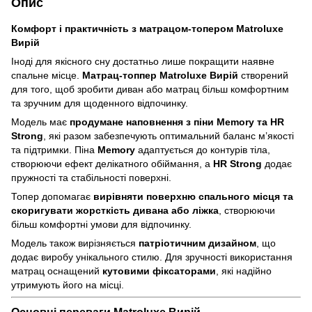
Опис
Комфорт і практичність з матрацом-топером Matroluxe
Вирій
Іноді для якісного сну достатньо лише покращити наявне
спальне місце.
Матрац-топпер Matroluxe Вирій
створений
для того, щоб зробити диван або матрац більш комфортним
та зручним для щоденного відпочинку.
Модель має
продумане наповнення з піни Memory та HR
Strong
, які разом забезпечують оптимальний баланс м’якості
та підтримки. Піна
Memory
адаптується до контурів тіла,
створюючи ефект делікатного обіймання, а
HR Strong
додає
пружності та стабільності поверхні.
Топер допомагає
вирівняти поверхню спального місця та
скоригувати жорсткість дивана або ліжка
, створюючи
більш комфортні умови для відпочинку.
Модель також вирізняється
патріотичним дизайном
, що
додає виробу унікального стилю. Для зручності використання
матрац оснащений
кутовими фіксаторами
, які надійно
утримують його на місці.