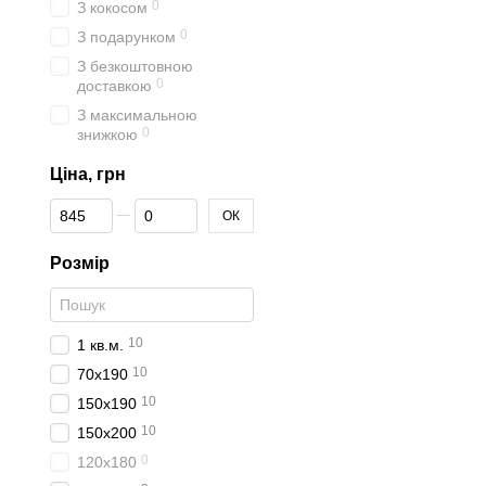
0
З кокосом
0
З подарунком
З безкоштовною
0
доставкою
З максимальною
0
знижкою
Ціна, грн
Від Ціна, грн
До Ціна, грн
ОК
Розмір
10
1 кв.м.
10
70x190
10
150x190
10
150x200
0
120x180