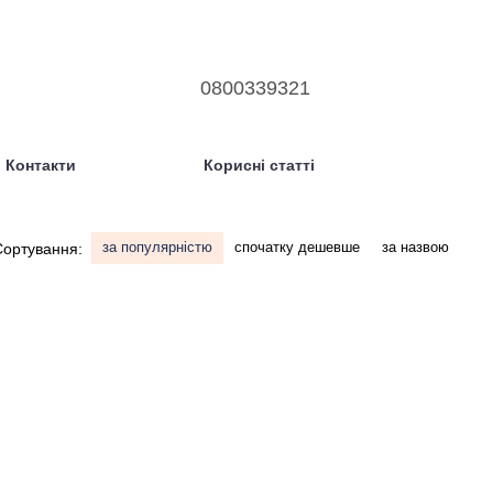
0800339321
Контакти
Корисні статті
за популярністю
спочатку дешевше
за назвою
Сортування: