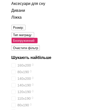
Аксесуари для сну
Дивани
Ліжка
Розмір:
Тип матрацу:
Безпружинний
Очистити фільтр
Шукають найбільше
0
160х200
0
80x190
0
140х200
0
140х190
0
120х190
0
110х190
0
80х190