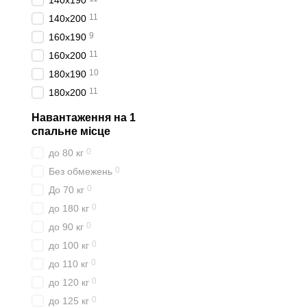
140x190
11
140x200
9
160x190
11
160x200
10
180x190
11
180x200
Навантаження на 1
спальне місце
0
до 80 кг
0
Без обмежень
0
До 70 кг
0
до 180 кг
0
до 90 кг
0
до 100 кг
0
до 110 кг
0
до 120 кг
0
до 125 кг