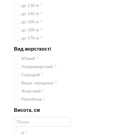
0
до 130 кг
0
до 140 кг
0
до 150 кг
0
до 160 кг
0
до 170 кг
Вид жорсткості
0
М'який
0
Ультражорсткий
0
Середній
0
Вище середньої
0
Жорсткий
0
Різнобічна
Висота, см
0
4