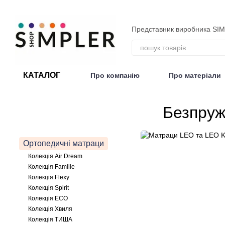
Перейти до основного контенту
Представник виробника SI
КАТАЛОГ
Про компанію
Про матеріали
Договір публічної оферти
Безпруж
Ортопедичні матраци
Колекція Air Dream
Колекція Famille
Колекція Flexy
Колекція Spirit
Колекція ECO
Колекція Хвиля
Колекція ТИША