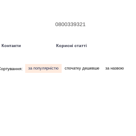
0800339321
Контакти
Корисні статті
за популярністю
спочатку дешевше
за назвою
Сортування: