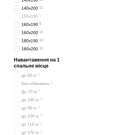
140x190
11
140x200
0
150х190
9
160x190
11
160x200
10
180x190
11
180x200
Навантаження на 1
спальне місце
0
до 80 кг
0
Без обмежень
0
До 70 кг
0
до 180 кг
0
до 90 кг
0
до 100 кг
0
до 110 кг
0
до 120 кг