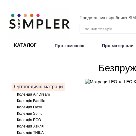
Перейти до основного контенту
Представник виробника SI
КАТАЛОГ
Про компанію
Про матеріали
Договір публічної оферти
Безпруж
Ортопедичні матраци
Колекція Air Dream
Колекція Famille
Колекція Flexy
Колекція Spirit
Колекція ECO
Колекція Хвиля
Колекція ТИША