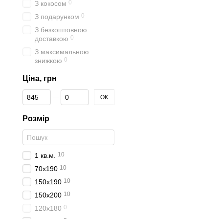
0
З кокосом
0
З подарунком
З безкоштовною
0
доставкою
З максимальною
0
знижкою
Ціна, грн
Від Ціна, грн
До Ціна, грн
ОК
Розмір
10
1 кв.м.
10
70x190
10
150x190
10
150x200
0
120x180