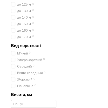
0
до 125 кг
0
до 130 кг
0
до 140 кг
0
до 150 кг
0
до 160 кг
0
до 170 кг
Вид жорсткості
0
М'який
0
Ультражорсткий
0
Середній
0
Вище середньої
0
Жорсткий
0
Різнобічна
Висота, см