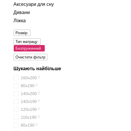
Аксесуари для сну
Дивани
Ліжка
Розмір:
Тип матрацу:
Безпружинний
Очистити фільтр
Шукають найбільше
0
160х200
0
80x190
0
140х200
0
140х190
0
120х190
0
110х190
0
80х190