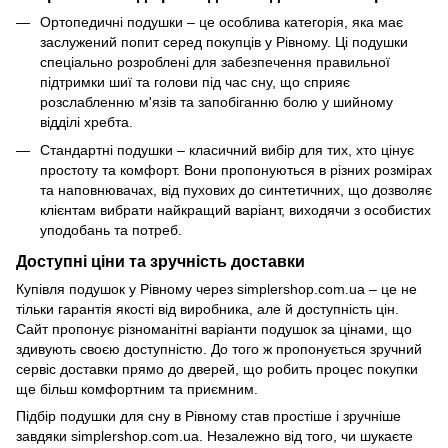
Ортопедичні подушки – це особлива категорія, яка має
заслужений попит серед покупців у Рівному. Ці подушки
спеціально розроблені для забезпечення правильної
підтримки шиї та голови під час сну, що сприяє
розслабленню м'язів та запобіганню болю у шийному
відділі хребта.
Стандартні подушки – класичний вибір для тих, хто цінує
простоту та комфорт. Вони пропонуються в різних розмірах
та наповнювачах, від пухових до синтетичних, що дозволяє
клієнтам вибрати найкращий варіант, виходячи з особистих
уподобань та потреб.
Доступні ціни та зручність доставки
Купівля подушок у Рівному через simplershop.com.ua – це не
тільки гарантія якості від виробника, але й доступність цін.
Сайт пропонує різноманітні варіанти подушок за цінами, що
здивують своєю доступністю. До того ж пропонується зручний
сервіс доставки прямо до дверей, що робить процес покупки
ще більш комфортним та приємним.
Підбір подушки для сну в Рівному став простіше і зручніше
завдяки simplershop.com.ua. Незалежно від того, чи шукаєте