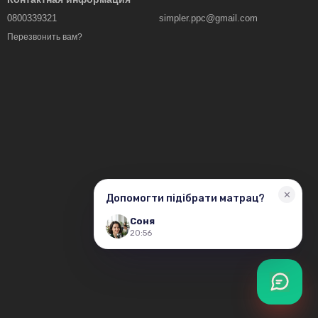
0800339321
simpler.ppc@gmail.com
Перезвонить вам?