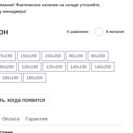
имание! Фактическое наличие на складе уточняйте,
 у менеджера!
рн
К сравнению
В желания
70x190
150x190
150x200
80x190
80x200
90x200
120x190
120x200
140x190
140x200
180x190
180x200
ь, когда появится
Оплата
Гарантия
стики