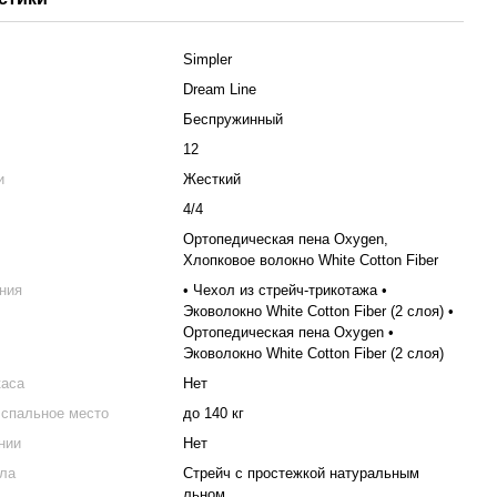
Simpler
Dream Line
Беспружинный
12
и
Жесткий
4/4
Ортопедическая пена Oxygen,
Хлопковое волокно White Cotton Fiber
ния
• Чехол из стрейч-трикотажа •
Эковолокно White Cotton Fiber (2 слоя) •
Ортопедическая пена Oxygen •
Эковолокно White Cotton Fiber (2 слоя)
каса
Нет
 спальное место
до 140 кг
нии
Нет
хла
Стрейч с простежкой натуральным
льном