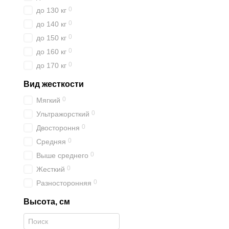
0
до 130 кг
0
до 140 кг
0
до 150 кг
0
до 160 кг
0
до 170 кг
Вид жесткости
0
Мягкий
0
Ультражорсткий
0
Двостороння
0
Средняя
0
Выше среднего
0
Жесткий
0
Разносторонняя
Высота, см