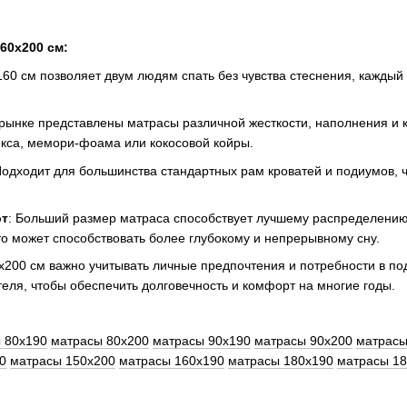
60x200 см:
160 см позволяет двум людям спать без чувства стеснения, кажды
 рынке представлены матрасы различной жесткости, наполнения и 
кса, мемори-фоама или кокосовой койры.
Подходит для большинства стандартных рам кроватей и подиумов,
рт
: Больший размер матраса способствует лучшему распределению
то может способствовать более глубокому и непрерывному сну.
200 см важно учитывать личные предпочтения и потребности в под
еля, чтобы обеспечить долговечность и комфорт на многие годы.
 80x190
матрасы 80x200
матрасы 90x190
матрасы 90x200
матрасы
0
матрасы 150x200
матрасы 160x190
матрасы 180x190
матрасы 1