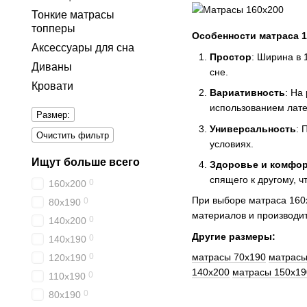
Тонкие матрасы
топперы
Особенности матраса 1
Аксессуары для сна
Простор
: Ширина в 
Диваны
сне.
Кровати
Вариативность
: На
использованием лате
Размер:
Универсальность
: 
Очистить фильтр
условиях.
Ищут больше всего
Здоровье и комфо
спящего к другому, ч
0
160х200
При выборе матраса 160x
0
80x190
материалов и производит
0
140х200
Другие размеры:
0
140х190
0
матрасы 70x190
матрасы
120х190
140x200
матрасы 150x19
0
110х190
0
80х190