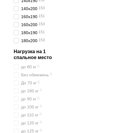
152
140x190
153
140x200
151
160x190
153
160x200
151
180x190
153
180x200
Нагрузка на 1
спальное место
0
до 80 кг
0
Без обмежень
0
До 70 кг
0
до 180 кг
0
до 90 кг
0
до 100 кг
0
до 110 кг
0
до 120 кг
0
до 125 кг