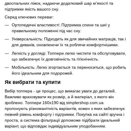
двоспальних ліжок, надаючи додатковий шар м'якості та
підтримки якість вашого сну.
Серед ключових переваг:
Ортопедичні властивості: Підтримка спини та шиї у
правильному положенні під час сну.
Універсальність: Підходить як для звичайних матраців, так і
для диванів, оновлюючи їх та роблячи комфортнішими.
Легкість у догляді: Топпери легко чистити та обслуговувати,
що забезпечує їх довговічність та гігієнічність.
Мобільність: Легко згортається та переноситься, що робить
його ідеальним для подорожей.
Як вибрати та купити
Вибір топпера - це процес, що вимагає уваги до деталей.
Важливо враховувати як розмір, а й матеріал, з якого він
зроблено. Топпери 160х190 від simplershop.com.ua
пропонують різноманітність варіантів, кожен з яких забезпечує
певний рівень комфорту і підтримки. Покупка на сайті зручна і
проста, а система фільтрації допоможе підібрати ідеальний
варіант, що відповідає індивідуальним уподобанням.