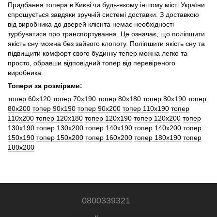
Придбання топера в Києві чи будь-якому іншому місті України
спрощується завдяки зручній системі доставки. З доставкою
від виробника до дверей клієнта немає необхідності
турбуватися про транспортування. Це означає, що поліпшити
якість сну можна без зайвого клопоту. Поліпшити якість сну та
підвищити комфорт свого будинку тепер можна легко та
просто, обравши відповідний топер від перевіреного
виробника.
Топери за розмірами:
топер 60x120
топер 70x190
топер 80x180
топер 80x190
топер
80x200
топер 90x190
топер 90x200
топер 110x190
топер
110x200
топер 120x180
топер 120x190
топер 120x200
топер
130x190
топер 130x200
топер 140x190
топер 140x200
топер
150x190
топер 150x200
топер 160x200
топер 180x190
топер
180x200
0800339321