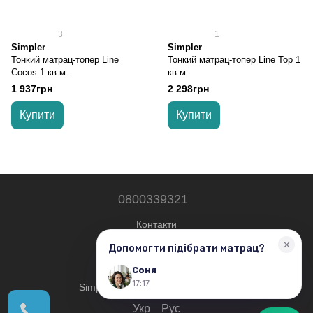
3
1
Simpler
Simpler
Тонкий матрац-топер Line
Тонкий матрац-топер Line Top 1
Cocos 1 кв.м.
кв.м.
1 937грн
2 298грн
Купити
Купити
0800339321
Контакти
Повна версія сайту
© 2019—2026
Simplershop - Всі права захищені.
Укр
Рус