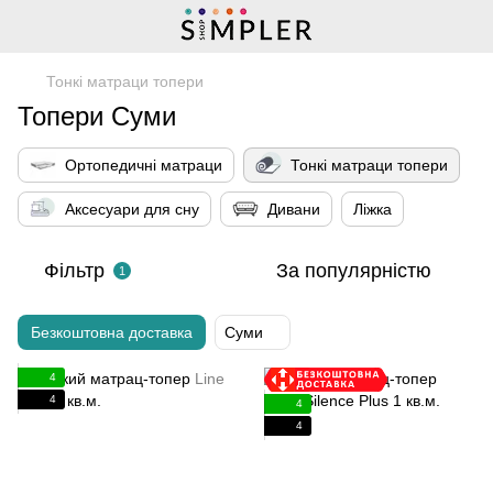
Тонкі матраци топери
Топери Суми
Ортопедичні матраци
Тонкі матраци топери
Аксесуари для сну
Дивани
Ліжка
Фільтр
За популярністю
1
Безкоштовна доставка
Суми
4
4
4
4