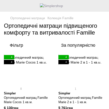
Ортопедичні матраци
Колекція Famille
Ортопедичні матраци підвищеного
комфорту та витривалості Famille
Фільтр
За популярністю
4
4
4
4
8
1
Simpler
Simpler
Ортопедичний матрац Famille
Ортопедичний матрац Famille
Marie Cocos 1 кв.м.
Marie 2 в 1 - 1 кв.м.
6 130грн
5 761грн