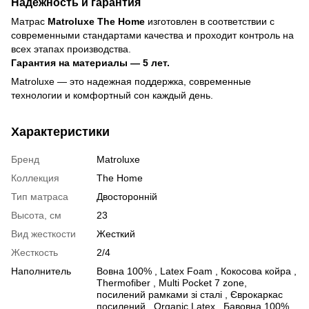
Надежность и гарантия
Матрас
Matroluxe The Home
изготовлен в соответствии с
современными стандартами качества и проходит контроль на
всех этапах производства.
Гарантия на материалы — 5 лет.
Matroluxe — это надежная поддержка, современные
технологии и комфортный сон каждый день.
Характеристики
Бренд
Matroluxe
Коллекция
The Home
Тип матраса
Двосторонній
Высота, см
23
Вид жесткости
Жесткий
Жесткость
2/4
Наполнитель
Вовна 100% , Latex Foam , Кокосова койра ,
Thermofiber , Multi Pocket 7 zone,
посилений рамками зі сталі , Єврокаркас
посилений , Organic Latex , Бавовна 100%