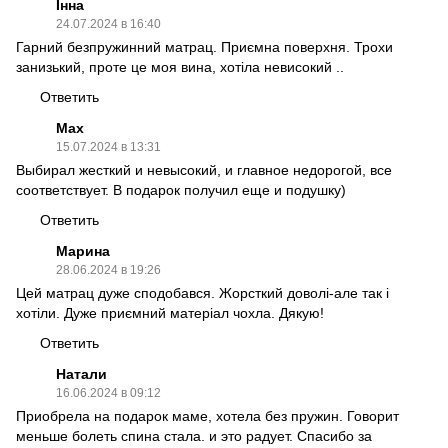
Інна
24.07.2024 в 16:40
Гарний безпружинний матрац. Приємна поверхня. Трохи
занизький, проте це моя вина, хотіла невисокий ..
Ответить
Max
15.07.2024 в 13:31
Выбирал жесткий и невысокий, и главное недорогой, все
соответствует. В подарок получил еще и подушку)
Ответить
Марина
28.06.2024 в 19:26
Цей матрац дуже сподобався. Жорсткий доволі-але так і
хотіли. Дуже приємний матеріал чохла. Дякую!
Ответить
Натали
16.06.2024 в 09:12
Приобрела на подарок маме, хотела без пружин. Говорит
меньше болеть спина стала. и это радует. Спасибо за