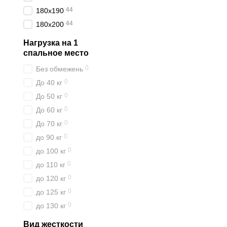
44
180x190
44
180x200
Нагрузка на 1
спальное место
0
Без обмежень
0
До 40 кг
0
До 50 кг
0
До 60 кг
0
До 70 кг
0
до 90 кг
0
до 100 кг
0
до 110 кг
0
до 120 кг
0
до 125 кг
0
до 130 кг
Вид жесткости