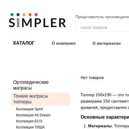
Перейти к основному контенту
Представитель производит
КАТАЛОГ
О компании
О материалах
Договор публичной оферты
Нет товаров
Ортопедические
матрасы
Топпер 150х190 — это т
Тонкие матрасы
размерами 150 сантиметр
топперы
кроватей, предоставляя 
Коллекция Spirit
Коллекция Air Dream
Основные характери
Коллекция ECO
Материалы
: Топпер
Коллекция ТИША