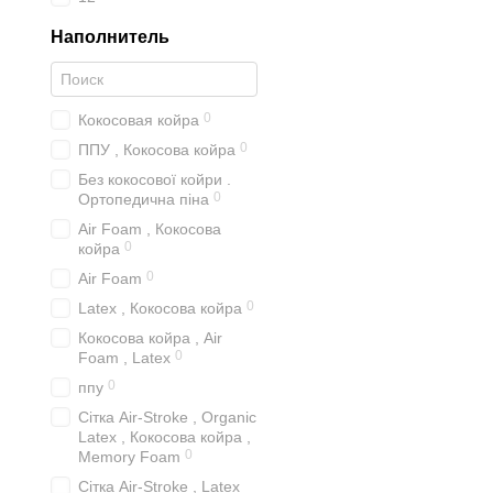
Наполнитель
0
Кокосовая койра
0
ППУ , Кокосова койра
Без кокосової койри .
0
Ортопедична піна
Air Foam , Кокосова
0
койра
0
Air Foam
0
Latex , Кокосова койра
Кокосова койра , Air
0
Foam , Latex
0
ппу
Сітка Air-Stroke , Organic
Latex , Кокосова койра ,
0
Memory Foam
Сітка Air-Stroke , Latex