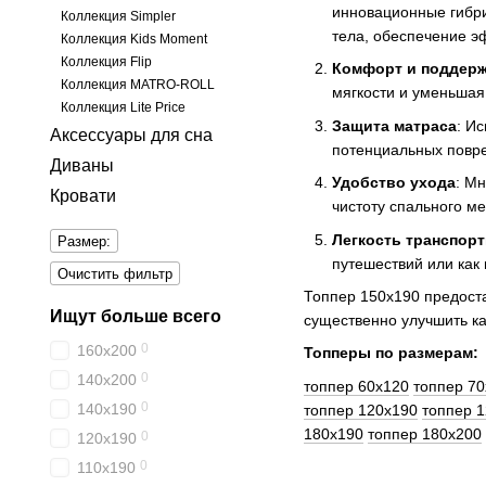
инновационные гибри
Коллекция Simpler
тела, обеспечение э
Коллекция Kids Moment
Коллекция Flip
Комфорт и поддер
Коллекция MATRO-ROLL
мягкости и уменьшая 
Коллекция Lite Price
Защита матраса
: И
Аксессуары для сна
потенциальных повре
Диваны
Удобство ухода
: М
Кровати
чистоту спального ме
Легкость транспорт
Размер:
путешествий или как
Очистить фильтр
Топпер 150x190 предоста
Ищут больше всего
существенно улучшить ка
0
160х200
Топперы по размерам:
0
140х200
топпер 60x120
топпер 7
0
140х190
топпер 120x190
топпер 
180x190
топпер 180x200
0
120х190
0
110х190