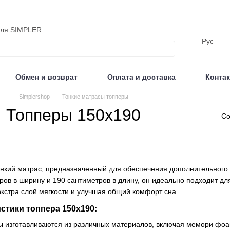
еля SIMPLER
Рус
Обмен и возврат
Оплата и доставка
Конта
Отзывы
Simplershop
Тонкие матрасы топперы
Топперы 150x190
Со
онкий матрас, предназначенный для обеспечения дополнительного 
ов в ширину и 190 сантиметров в длину, он идеально подходит д
экстра слой мягкости и улучшая общий комфорт сна.
стики топпера 150x190:
ы изготавливаются из различных материалов, включая мемори фоам 