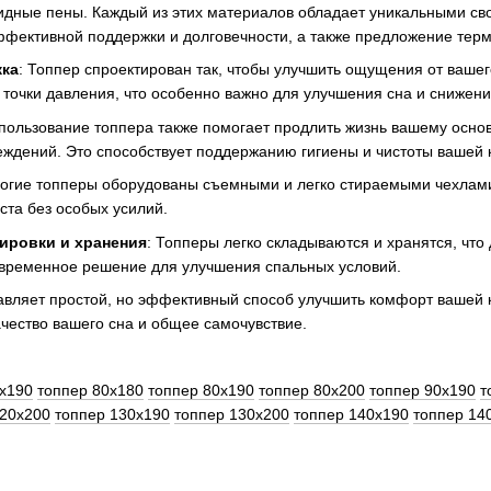
дные пены. Каждый из этих материалов обладает уникальными сво
ффективной поддержки и долговечности, а также предложение тер
жка
: Топпер спроектирован так, чтобы улучшить ощущения от ваше
точки давления, что особенно важно для улучшения сна и снижения
спользование топпера также помогает продлить жизнь вашему основ
ждений. Это способствует поддержанию гигиены и чистоты вашей 
ногие топперы оборудованы съемными и легко стираемыми чехлами
ста без особых усилий.
ировки и хранения
: Топперы легко складываются и хранятся, что
 временное решение для улучшения спальных условий.
вляет простой, но эффективный способ улучшить комфорт вашей кр
чество вашего сна и общее самочувствие.
0x190
топпер 80x180
топпер 80x190
топпер 80x200
топпер 90x190
т
120x200
топпер 130x190
топпер 130x200
топпер 140x190
топпер 14