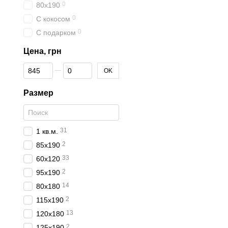
0
80х190
0
С кокосом
0
С подарком
Цена, грн
От Цена, грн
До Цена, грн
OK
Размер
31
1 кв.м.
2
85x190
33
60x120
2
95x190
14
80x180
2
115x190
13
120x180
2
125x190