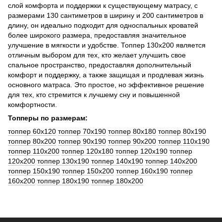
слой комфорта и поддержки к существующему матрасу, с
размерами 130 сантиметров в ширину и 200 сантиметров в
длину, он идеально подходит для односпальных кроватей
более широкого размера, предоставляя значительное
улучшение в мягкости и удобстве. Топпер 130x200 является
отличным выбором для тех, кто желает улучшить свое
спальное пространство, предоставляя дополнительный
комфорт и поддержку, а также защищая и продлевая жизнь
основного матраса. Это простое, но эффективное решение
для тех, кто стремится к лучшему сну и повышенной
комфортности.
Топперы по размерам:
топпер 60x120
топпер 70x190
топпер 80x180
топпер 80x190
топпер 80x200
топпер 90x190
топпер 90x200
топпер 110x190
топпер 110x200
топпер 120x180
топпер 120x190
топпер
120x200
топпер 130x190
топпер 140x190
топпер 140x200
топпер 150x190
топпер 150x200
топпер 160x190
топпер
160x200
топпер 180x190
топпер 180x200