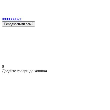
0800339321
Передзвонити вам?
0
Додайте товари до кошика