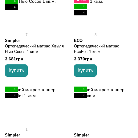
🔥 ХИТ
4
4
4
4
7
8
Simpler
ECO
Ортопедический матрас Хвыля
Ортопедический матрас
Нью Cocos 1 кв.м.
EcoFelt 1 кв.м.
3 681грн
3 370грн
Купить
Купить
4
4
4
4
1
Simpler
Simpler