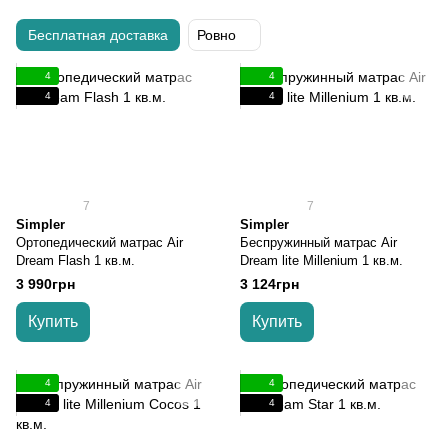
Бесплатная доставка
Ровно
4
4
4
4
7
7
Simpler
Simpler
Ортопедический матрас Air
Беспружинный матрас Air
Dream Flash 1 кв.м.
Dream lite Millenium 1 кв.м.
3 990грн
3 124грн
Купить
Купить
4
4
4
4