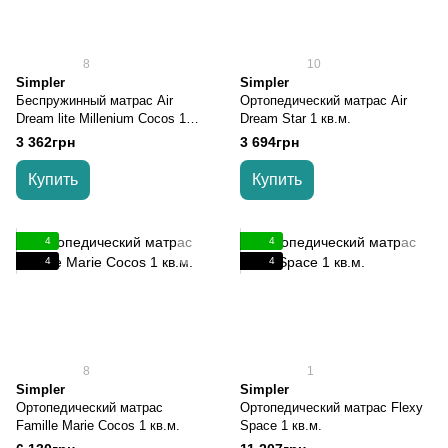
8
10
Simpler
Simpler
Беспружинный матрас Air
Ортопедический матрас Air
Dream lite Millenium Cocos 1
Dream Star 1 кв.м.
кв.м.
3 362грн
3 694грн
Купить
Купить
4
4
4
4
8
1
Simpler
Simpler
Ортопедический матрас
Ортопедический матрас Flexy
Famille Marie Cocos 1 кв.м.
Space 1 кв.м.