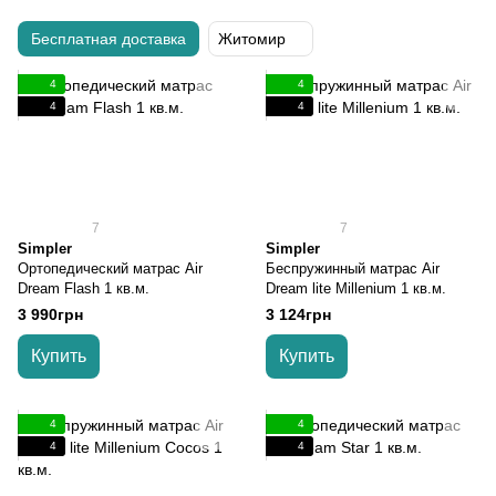
Бесплатная доставка
Житомир
4
4
4
4
7
7
Simpler
Simpler
Ортопедический матрас Air
Беспружинный матрас Air
Dream Flash 1 кв.м.
Dream lite Millenium 1 кв.м.
3 990грн
3 124грн
Купить
Купить
4
4
4
4