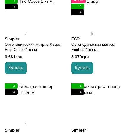
🔥 ХИТ
4
4
4
4
7
8
Simpler
ECO
Ортопедический матрас Хвыля
Ортопедический матрас
Нью Cocos 1 кв.м.
EcoFelt 1 кв.м.
3 681грн
3 370грн
Купить
Купить
4
4
4
4
1
Simpler
Simpler