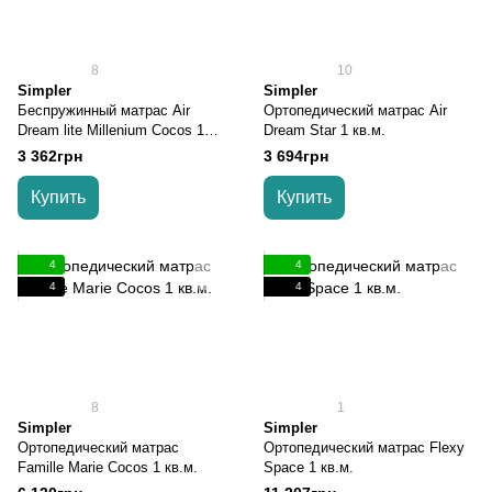
8
10
Simpler
Simpler
Беспружинный матрас Air
Ортопедический матрас Air
Dream lite Millenium Cocos 1
Dream Star 1 кв.м.
кв.м.
3 362грн
3 694грн
Купить
Купить
4
4
4
4
8
1
Simpler
Simpler
Ортопедический матрас
Ортопедический матрас Flexy
Famille Marie Cocos 1 кв.м.
Space 1 кв.м.