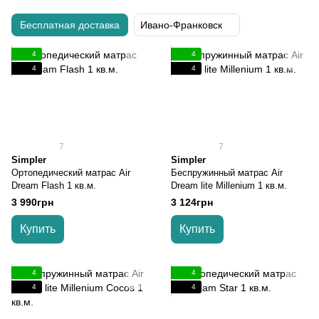
Бесплатная доставка
Ивано-Франковск
4
4
4
4
7
7
Simpler
Simpler
Ортопедический матрас Air
Беспружинный матрас Air
Dream Flash 1 кв.м.
Dream lite Millenium 1 кв.м.
3 990грн
3 124грн
Купить
Купить
4
4
4
4