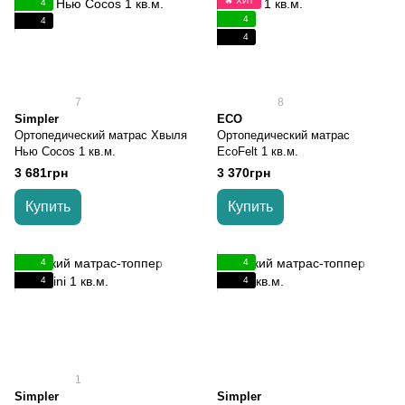
🔥 ХИТ
4
4
4
4
7
8
Simpler
ECO
Ортопедический матрас Хвыля
Ортопедический матрас
Нью Cocos 1 кв.м.
EcoFelt 1 кв.м.
3 681грн
3 370грн
Купить
Купить
4
4
4
4
1
Simpler
Simpler