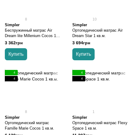
8
10
Simpler
Simpler
Беспружинный матрас Air
Ортопедический матрас Air
Dream lite Millenium Cocos 1
Dream Star 1 кв.м.
кв.м.
3 362грн
3 694грн
Купить
Купить
4
4
4
4
8
1
Simpler
Simpler
Ортопедический матрас
Ортопедический матрас Flexy
Famille Marie Cocos 1 кв.м.
Space 1 кв.м.