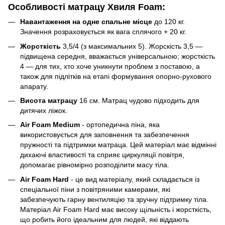
Особливості матрацу Хвиля Foam:
Навантаження на одне спальне місце
до 120 кг.
Значення розраховується як вага сплячого + 20 кг.
Жорсткість
3,5/4 (з максимальних 5). Жорскість 3,5 —
підвищена середня, вважається універсальною; жорсткість
4 — для тих, хто хоче уникнути проблем з поставою, а
також для підлітків на етапі формування опорно-рухового
апарату.
Висота матрацу
16 см. Матрац чудово підходить для
дитячих ліжок.
Air Foam Medium
- ортопедична піна, яка
використовується для заповнення та забезпечення
пружності та підтримки матраца. Цей матеріал має відмінні
дихаючі властивості та сприяє циркуляції повітря,
допомагає рівномірно розподілити масу тіла.
Air Foam Hard
- це вид матеріалу, який складається із
спеціальної піни з повітряними камерами, які
забезпечують гарну вентиляцію та зручну підтримку тіла.
Матеріал Air Foam Hard має високу щільність і жорсткість,
що робить його ідеальним для людей, які віддають