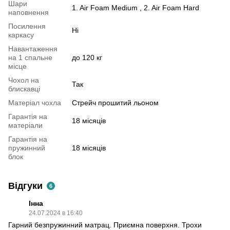
Шари
1. Air Foam Medium , 2. Air Foam Hard
наповнення
Посилення
Ні
каркасу
Навантаження
на 1 спальне
до 120 кг
місце
Чохол на
Так
блискавці
Матеріал чохла
Стрейч прошитий льоном
Гарантія на
18 місяців
матеріали
Гарантія на
пружинний
18 місяців
блок
Відгуки
6
Інна
24.07.2024 в 16:40
Гарний безпружинний матрац. Приємна поверхня. Трохи