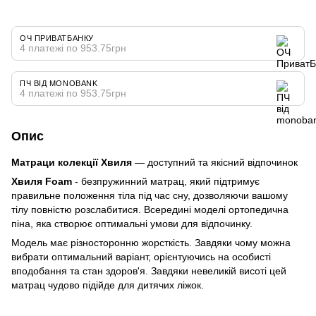
ОЧ ПРИВАТБАНКУ
4 платежі по 953.75грн
ПЧ ВІД MONOBANK
4 платежі по 953.75грн
Опис
Матраци колекції Хвиля
— доступний та якісний відпочинок
Хвиля Foam
- безпружинний матрац, який підтримує
правильне положення тіла під час сну, дозволяючи вашому
тілу повністю розслабитися. Всередині моделі ортопедична
піна, яка створює оптимальні умови для відпочинку.
Модель має різносторонню жорсткість. Завдяки чому можна
вибрати оптимальний варіант, орієнтуючись на особисті
вподобання та стан здоров'я. Завдяки невеликій висоті цей
матрац чудово підійде для дитячих ліжок.