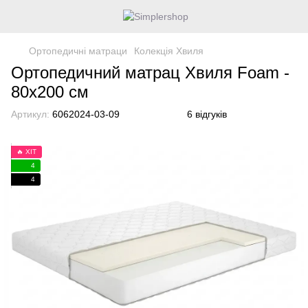
Ортопедичні матраци
Колекція Хвиля
Ортопедичний матрац Хвиля Foam -
80х200 см
Артикул:
6062024-03-09
6 відгуків
🔥 ХІТ
4
4