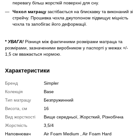
перевагу більш жорсткій поверхні для сну.
Чохол матрацу
застібається на блискавку та виконаний зі
стрейчу. Прошивка чохла джутопоном підвищує міцність
чохла та запобігає його деформації.
*
УВАГА!
Різниця між фактичними розмірами матраца та
розмірами, зазначеними виробником у паспорті у межах +/-
1,5 см вважається нормою.
Характеристики
Бренд
Simpler
Колекція
Base
Тип матрацу
Безпружинний
Висота, см
16
Вид жорсткості
Вище середньої, Жорсткий, Різнобічна
Жорсткість
3,5/4
Наповнювач
Air Foam Medium , Air Foam Hard