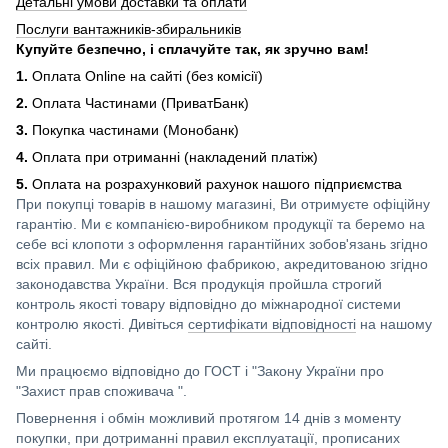
Детальні умови доставки та оплати
Послуги вантажників-збиральників
Купуйте безпечно, і сплачуйте так, як зручно вам!
1.
Оплата Online на сайті (без комісії)
2.
Оплата Частинами (ПриватБанк)
3.
Покупка частинами (Монобанк)
4.
Оплата при отриманні (накладений платіж)
5.
Оплата на розрахунковий рахунок нашого підприємства
При покупці товарів в нашому магазині, Ви отримуєте офіційну
гарантію. Ми є компанією-виробником продукції та беремо на
себе всі клопоти з оформлення гарантійних зобов'язань згідно
всіх правил. Ми є офіційною фабрикою, акредитованою згідно
законодавства України. Вся продукція пройшла строгий
контроль якості товару відповідно до міжнародної системи
контролю якості. Дивіться
сертифікати відповідності
на нашому
сайті.
Ми працюємо відповідно до ГОСТ і "Закону України про
"Захист прав споживача ".
Повернення і обмін можливий протягом 14 днів з моменту
покупки, при дотриманні правил експлуатації, прописаних