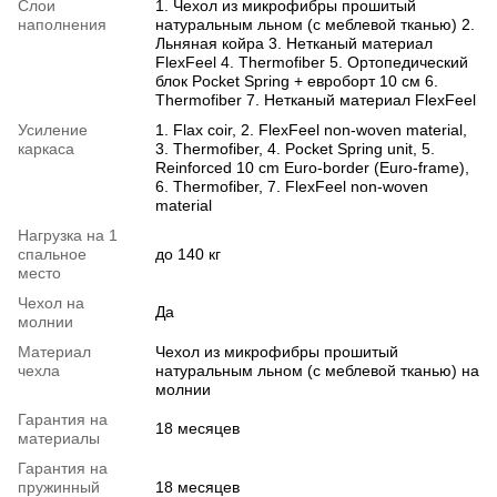
Слои
1. Чехол из микрофибры прошитый
наполнения
натуральным льном (с меблевой тканью) 2.
Льняная койра 3. Нетканый материал
FlexFeel 4. Thermofiber 5. Ортопедический
блок Pocket Spring + евроборт 10 см 6.
Thermofiber 7. Нетканый материал FlexFeel
Усиление
1. Flax coir, 2. FlexFeel non-woven material,
каркаса
3. Thermofiber, 4. Pocket Spring unit, 5.
Reinforced 10 cm Euro-border (Euro-frame),
6. Thermofiber, 7. FlexFeel non-woven
material
Нагрузка на 1
спальное
до 140 кг
место
Чехол на
Да
молнии
Материал
Чехол из микрофибры прошитый
чехла
натуральным льном (с меблевой тканью) на
молнии
Гарантия на
18 месяцев
материалы
Гарантия на
пружинный
18 месяцев