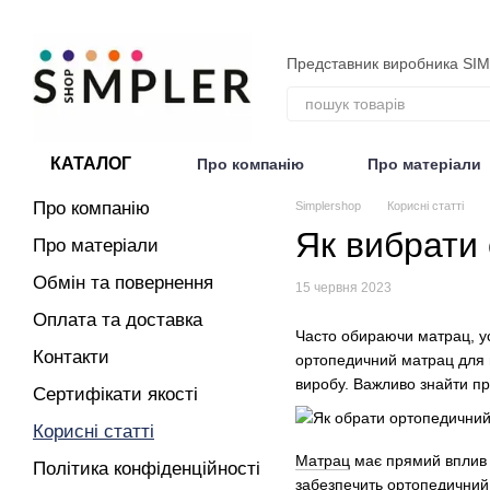
Перейти до основного контенту
Представник виробника SI
КАТАЛОГ
Про компанію
Про матеріали
Договір публічної оферти
Про компанію
Simplershop
Корисні статті
Як вибрати
Про матеріали
Обмін та повернення
15 червня 2023
Оплата та доставка
Часто обираючи матрац, у
Контакти
ортопедичний матрац для 
виробу. Важливо знайти пр
Сертифікати якості
Корисні статті
Матрац
має прямий вплив н
Політика конфіденційності
забезпечить ортопедичний 