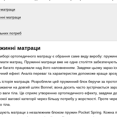
 матраци
нні матраци
льних потреб
ужинні матраци
иборі ортопедичного матрацу є обрання саме виду виробу: пружинн
ен мати матрац. Пружинні матраци вже не одне століття забезпечуют
 багато працювали над його наповненням. Завдяки цьому зараз існ
ний ефект. Аналіз переваг та характеристик допоможе краще зрозу
 історія матраців. Розробляли цей пружинний блок беручи за протот
зважаючи на довгий шлях Bonnel, вона досить часто зустрічається з
о ваги тіла. Це сприяє утворенню ортопедичного ефекту, завдяки д
кої вагової категорії через більшу потребу у жорсткості. Проте чер
 тіла.
шують матраци з незалежним блоком пружин Pocket Spring. Кожна п