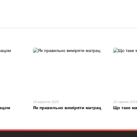
14 вересня 2023
22 серпня 202
рацом
Як правильно виміряти матрац
Що таке ма