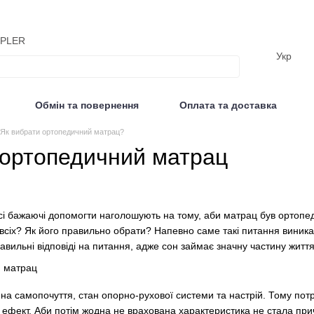
MPLER
Укр
Обмін та повернення
Оплата та доставка
Відгуки
Як вибрати ортопедичний матрац?
 ортопедичний матрац
сі бажаючі допомогти наголошують на тому, аби матрац був ортопе
всіх? Як його правильно обрати? Напевно саме такі питання виник
авильні відповіді на питання, адже сон займає значну частину життя
а самопочуття, стан опорно-рухової системи та настрій. Тому потрі
ефект. Аби потім жодна не врахована характеристика не стала прич