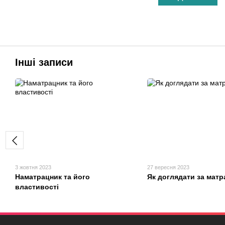
Інші записи
3 жовтня 2023
27 вересня 2023
Наматрацник та його
Як доглядати за мат
властивості