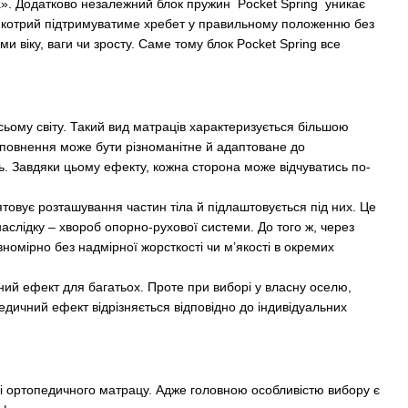
ака». Додатково незалежний блок пружин Pocket Spring уникає
т, котрий підтримуватиме хребет у правильному положенню без
 віку, ваги чи зросту. Саме тому блок Pocket Spring все
сьому світу. Такий вид матраців характеризується більшою
наповнення може бути різноманітне й адаптоване до
. Завдяки цьому ефекту, кожна сторона може відчуватись по-
товує розташування частин тіла й підлаштовується під них. Це
наслідку – хвороб опорно-рухової системи. До того ж, через
вномірно без надмірної жорсткості чи м’якості в окремих
ий ефект для багатьох. Проте при виборі у власну оселю,
едичний ефект відрізняється відповідно до індивідуальних
і ортопедичного матрацу. Адже головною особливістю вибору є