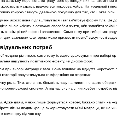
 на загальну жорсткість матрацу, його ортопедичний і анатомічний 
жорсткість матрацу, вважається кокосова койра. Натуральний і гіпоа
совою койрою стануть ідеальною покупкою для тих, хто шукає більш
дмінні якості: вона підлаштовується і запам’ятовує форму тіла. Це 
ією піною клієнти з лежачим способом життя, аби запобігти зайвій 
ь зовсім різний ефект і властивості. Саме тому при виборі матрац
ня цим важливим фактором може призвести повної відсутності задов
відуальних потреб
ної людини різняться, саме тому їх варто враховувати при виборі о
альна відсутність позитивного ефекту, чи дискомфорт.
при виборі матрацу є вага. Вона впливає на відчуття жорсткості 
ї категорії почуватимуться комфортніше на жорстких.
ачну роль. Тим, хто спить більшість часу на животі, не варто обирати
 опорно-рухової системи. А під час сну на спині хребет потребує п
м. Адже дітям, у яких лише формується хребет, бажано спати на жо
Проте літнім людям краще використовувати м’які матраци, які не чи
м комфорту під час сну.