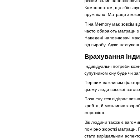
різний вплив наповнювачів
Компонентом, що збільшує 
пружністю. Матраци з коко
Піна Memory має зовсім ві
часто обирають матраци з ц
Наведені наповнювачі мают
від виробу. Адже нехтуван
Врахування інди
Індивідуальні потреби кож
супутником сну буде чи заг
Першим важливим фактором 
цьому люди високої вагово
Поза сну теж відіграє визн
хребта, й можливих хвороб
жорсткість.
Вік людини також є вагоми
помірно жорсткі матраци. 
стати вирішальним аспекто