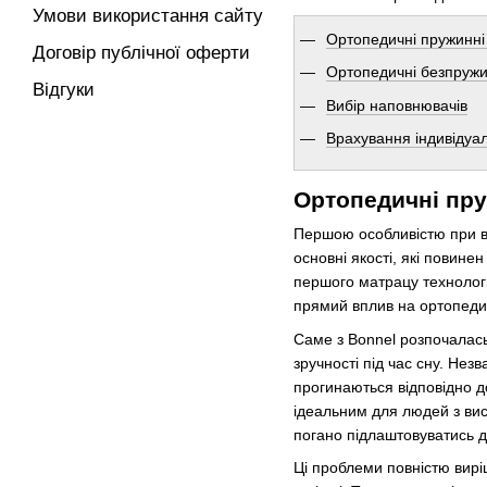
Умови використання сайту
Ортопедичні пружинні
Договір публічної оферти
Ортопедичні безпружи
Відгуки
Вибір наповнювачів
Врахування індивідуа
Ортопедичні пр
Першою особливістю при в
основні якості, які повин
першого матрацу технологи
прямий вплив на ортопедич
Саме з Bonnel розпочалась
зручності під час сну. Не
прогинаються відповідно д
ідеальним для людей з висо
погано підлаштовуватись до
Ці проблеми повністю вирі