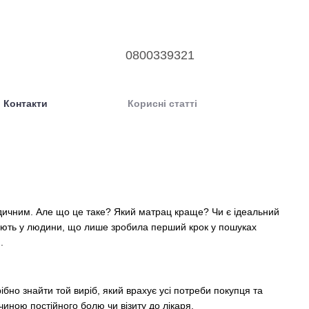
0800339321
Контакти
Корисні статті
дичним. Але що це таке? Який матрац краще? Чи є ідеальний
ають у людини, що лише зробила перший крок у пошуках
.
бно знайти той виріб, який врахує усі потреби покупця та
иною постійного болю чи візиту до лікаря.