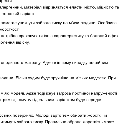
ефекти.
лергенний, матеріал відрізняється еластичністю, міцністю та
 жорсткий варіант.
допомагає уникнути зайвого тиску на м’язи людини. Особливо
жорсткості.
у потрібно враховувати їхню характеристику та бажаний ефект
олення від сну.
ртопедичного матрацу. Адже в іншому випадку постійним
людини. Більш худим буде зручніше на м’яких моделях. При
 м’які моделі. Адже тоді існує загроза постійної напруженості
ідтримки, тому тут ідеальним варіантом буде середня
рстких поверхнях. Молоді варто теж обирати жорсткі чи
нитимуть зайвого тиску. Правильно обрана жорсткість може