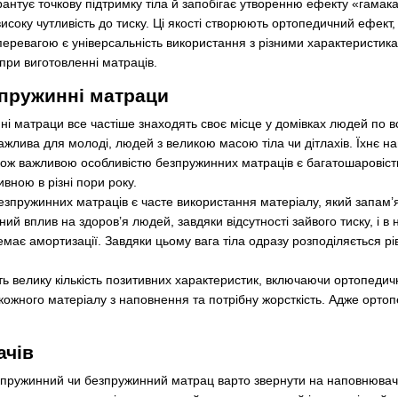
гарантує точкову підтримку тіла й запобігає утворенню ефекту «гам
исоку чутливість до тиску. Ці якості створюють ортопедичний ефек
еревагою є універсальність використання з різними характеристиками
при виготовленні матраців.
зпружинні матраци
і матраци все частіше знаходять своє місце у домівках людей по в
ажлива для молоді, людей з великою масою тіла чи дітлахів. Їхнє 
кож важливою особливістю безпружинних матраців є багатошаровість
ивною в різні пори року.
зпружинних матраців є часте використання матеріалу, який запам’я
й вплив на здоров’я людей, завдяки відсутності зайвого тиску, і в 
емає амортизації. Завдяки цьому вага тіла одразу розподіляється рі
 велику кількість позитивних характеристик, включаючи ортопедичн
 кожного матеріалу з наповнення та потрібну жорсткість. Адже ортоп
ачів
и пружинний чи безпружинний матрац варто звернути на наповнювач