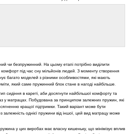
ий чи безпружинний. На цьому етапі потрібно виділити
ь комфорт під час сну мільйонів людей. З моменту створення
ує багато моделей з різними особливостями, які мають
міти, який саме пружинний блок стане в нагоді найбільше.
ип сидіння в кареті, аби досягнути найбільшої комфорту та
араз у матрацах. Побудована за принципом залежних пружин, які
осягненню кращої підтримки. Такий варіант може бути
ез залежність однієї пружини від іншої, цей вид матрацу може
ружина у цих виробах має власну кишеньку, що мінімізує вплив