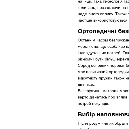
на інші. Така технологія 
коливань, незважаючи на в
надмірного впливу. Також п
частіше використовуються 
Ортопедичні бе
Останнім часом безпружинн
жорсткістю, що особливо в
індивідуальних потреб. Та
різному і бути більш ефект
Серед основних переваг бе
має позитивний ортопедични
відсутність пружин також н
ділянках.
Безпружинні матраци мають
варто дізнатись про вплив
потреб покупців.
Вибір наповнюв
Після розуміння як обрат