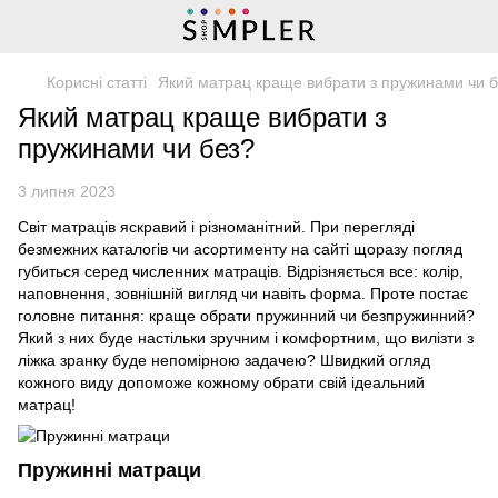
Корисні статті
Який матрац краще вибрати з пружинами чи 
Який матрац краще вибрати з
пружинами чи без?
3 липня 2023
Світ матраців яскравий і різноманітний. При перегляді
безмежних каталогів чи асортименту на сайті щоразу погляд
губиться серед численних матраців. Відрізняється все: колір,
наповнення, зовнішній вигляд чи навіть форма. Проте постає
головне питання: краще обрати пружинний чи безпружинний?
Який з них буде настільки зручним і комфортним, що вилізти з
ліжка зранку буде непомірною задачею? Швидкий огляд
кожного виду допоможе кожному обрати свій ідеальний
матрац!
Пружинні матраци