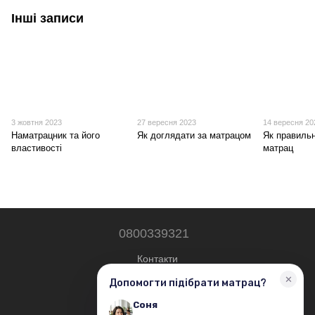
Інші записи
3 жовтня 2023
27 вересня 2023
14 вересня 20
Наматрацник та його
Як доглядати за матрацом
Як правильн
властивості
матрац
0800339321
Контакти
Повна версія сайту
© 2019—2026