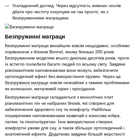
Ускладнений догляд. Через відсутність знімних чохлів
дбати про чистоту покупцям не так просто, як з
безпружинними матрацами.
Безпружинні матраци
Безпружинні матраци винайшли зовсім нещодавно, особливо
порівнюючи з блоком Bonnel, якому близько 200 років.
Безпружинним моделям всього декілька десятків років, проте
їх встигло полюбити багато людей по всьому світу. Завдяки
різноманітним наповнювачам вони можуть забезпечити
ортопедичний ефект без використання пружин. Через це
безпружинні матраци
зовсім незнайомі з такими проблемами
як колихання, металевий скрип і просідання.
Безпружинні матраци складаються з монолітних плит
різноманітних пін чи набраних блоків, які створені для
забезпечення здорового сну та комфорту. Найбільш
поширеними наповнювачами зазвичай є кокосова койра,
латекс та пінополіуретан. Їхнє використання створює
комфортні умови для сну, а також збільшує ортопедичний і
анатомічний ефекти. Додатково завдяки більшій жорсткості