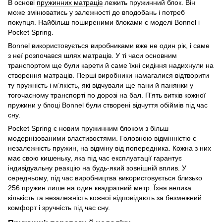
В основі
пружинних матраців
лежить пружинний блок. Він
може змінюватись у залежності до вподобань і потреб
покупця. Найбільш поширеними блоками є моделі Bonnel і
Pocket Spring.
Bonnel використовується виробниками вже не один рік, і саме
з неї розпочався шлях матраців. У ті часи основним
транспортом ще були карети й саме їхні сидіння надихнули на
створення матраців. Перші виробники намагалися відтворити
ту пружність і м’якість, які відчували ще пани й панянки у
тогочасному транспорті по дорозі на бал. П’ять витків кожної
пружини у блоці Bonnel були створені відчуття обіймів під час
сну.
Pocket Spring є новим пружинним блоком з більш
модернізованими властивостями. Головною відмінністю є
незалежність пружин, на відміну від попередника. Кожна з них
має свою кишеньку, яка під час експлуатації гарантує
індивідуальну реакцію на будь-який зовнішній вплив. У
середньому, під час виробництва використовується близько
256 пружин лише на один квадратний метр. Їхня велика
кількість та незалежність кожної відповідають за безмежний
комфорт і зручність під час сну.