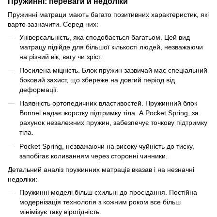
Пружинні: переваги й недоліки
Пружинні матраци мають багато позитивних характеристик, які
варто зазначити. Серед них:
Універсальність, яка сподобається багатьом. Цей вид
матрацу підійде для більшої кількості людей, незважаючи
на різний вік, вагу чи зріст.
Посилена міцність. Блок пружин зазвичай має спеціальний
боковий захист, що збереже на довгий період від
деформації.
Наявність ортопедичних властивостей. Пружинний блок
Bonnel надає жорстку підтримку тіла. А Pocket Spring, за
рахунок незалежних пружин, забезпечує точкову підтримку
тіла.
Pocket Spring, незважаючи на високу чуйність до тиску,
запобігає коливанням через сторонні чинники.
Детальний аналіз пружинних матраців вказав і на незначні
недоліки:
Пружинні моделі більш схильні до просідання. Постійна
модернізація технологія з кожним роком все більш
мінімізує таку вірогідність.